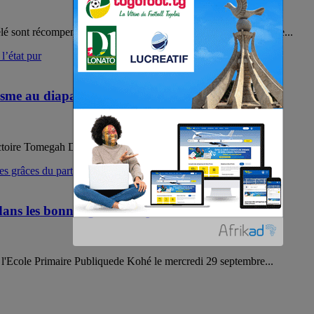
élé sont récompensés par Yawa Djigbodi Tsègan, la Présidente de...
sme au diapason des réformes
Victoire Tomegah Dogbé, le Professeur Komlan Dodzi...
dans les bonnes grâces du parti Unir
 à l'Ecole Primaire Publiquede Kohé le mercredi 29 septembre...