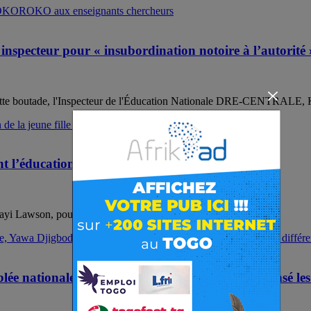
nspecteur pour « insubordination notoire à l’autorité 
 Cette boutade, l'Inspecteur de l'Éducation Nationale DRE-CENTRALE, 
ducation de la jeune fille en milieu scolaire
Lawson, poursuit sa tournée nationale dans le cadre de la...
blée nationale, Yawa Djigbodi Tsègan, a récompensé les 