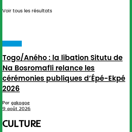
Voir tous les résultats
CULTURE
Togo/Aného : la libation Situtu de
Na Bosromafli relance les
cérémonies publiques d’Épé-Ekpé
2026
Par
gakogoe
9 août 2026
CULTURE