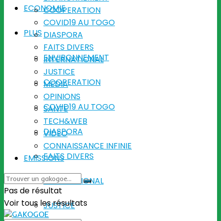
ECONOMIE
COOPERATION
COVID19 AU TOGO
PLUS
DIASPORA
FAITS DIVERS
ENVIRONNEMENT
INTERNATIONAL
JUSTICE
COOPERATION
MEDIA
OPINIONS
COVID19 AU TOGO
SANTE
TECH&WEB
DIASPORA
VIDEO
CONNAISSANCE INFINIE
FAITS DIVERS
EMISSIONS
INTERNATIONAL
Pas de résultat
Voir tous les résultats
JUSTICE