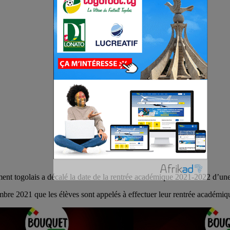
ment togolais a décalé la date de la rentrée académique 2021-2022 d’un
mbre 2021 que les élèves sont appelés à effectuer leur rentrée académiq