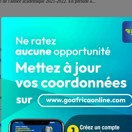
te de l'année académique 2021-2022. En prélude à...
t togolais a décalé la date de la rentrée...
cellence en milieu scolaire
 à la Veuve, à l’Orphelin et à l’Enfant Déshérité s’est faite...
et de vacances, les victimes soulagées