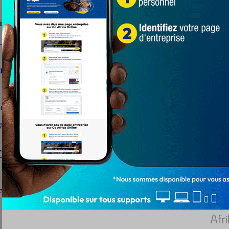
nes écoles privées au Togo ? La question mérite...
ragmatisme à l’état pur
nd.Pendant longtemps, les autorités ont cherché une...
 : La tension monte dans le rang des enseignants
et pour cause. En plus du rapporteur, Essohanam...