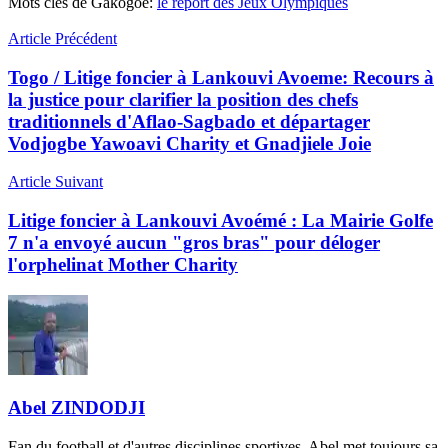
Mots clés de Gakogoe:
le report des Jeux Olympiques
Article Précédent
Togo / Litige foncier à Lankouvi Avoeme: Recours à
la justice pour clarifier la position des chefs
traditionnels d'Aflao-Sagbado et départager
Vodjogbe Yawoavi Charity et Gnadjiele Joie
Article Suivant
Litige foncier à Lankouvi Avoémé : La Mairie Golfe
7 n'a envoyé aucun "gros bras" pour déloger
l'orphelinat Mother Charity
Abel ZINDODJI
Fan du football et d'autres disciplines sportives, Abel met toujours sa