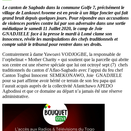
Message
Le canton de Sagbado dans la commune Golfe 7, précisément le
village de Lankouvi Avoeme est en proie à un litige foncier qui fait
grand bruit depuis quelques jours. Pour répondre aux accusations
de violences portées contre lui par son adversaire dans une sortie
médiatique le samedi 11 Juillet 2020, le camp de Joie
GNADJIELE face à la presse le mardi à Lomé clame son
innocence, révèle les manipulations des chefs traditionnels et
compte saisir le tribunal pour rentrer dans ses droits.
Contrairement à dame Yawoavi VODJOGBE, la responsable de
l’orphelinat « Mother Charity » qui soutient que la parcelle qui abrite
son centre est une réserve spéciale que lui ont octroyé sept (7) chefs
traditionnels du canton d’Aflao-Sagbado avec l’appui du feu chef
Canton Togbui Innocent SEMEKONAWO, Joie GNADJIELE
pour sa part affirme avoir hérité ce terrain de son feu papa qui
l’aurait acquis auprès de la collectivité Afantchawo APEDO
Agbodissi et que ce domaine au départ n’a jamais été une réserve
administrative.