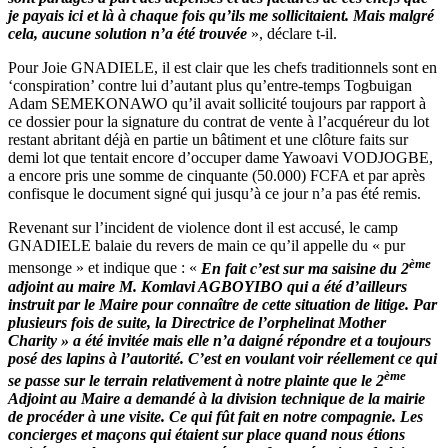
je payais ici et là à chaque fois qu’ils me sollicitaient. Mais malgré
cela, aucune solution n’a été trouvée
», déclare t-il.
Pour Joie GNADIELE, il est clair que les chefs traditionnels sont en
‘conspiration’ contre lui d’autant plus qu’entre-temps Togbuigan
Adam SEMEKONAWO qu’il avait sollicité toujours par rapport à
ce dossier pour la signature du contrat de vente à l’acquéreur du lot
restant abritant déjà en partie un bâtiment et une clôture faits sur
demi lot que tentait encore d’occuper dame Yawoavi VODJOGBE,
a encore pris une somme de cinquante (50.000) FCFA et par après
confisque le document signé qui jusqu’à ce jour n’a pas été remis.
Revenant sur l’incident de violence dont il est accusé, le camp
GNADIELE balaie du revers de main ce qu’il appelle du « pur
ème
mensonge » et indique que : «
En fait c’est sur ma saisine du 2
adjoint au maire M. Komlavi AGBOYIBO qui a été d’ailleurs
instruit par le Maire pour connaître de cette situation de litige. Par
plusieurs fois de suite, la Directrice de l’orphelinat Mother
Charity » a été invitée mais elle n’a daigné répondre et a toujours
posé des lapins à l’autorité. C’est en voulant voir réellement ce qui
ème
se passe sur le terrain relativement à notre plainte que le 2
Adjoint au Maire a demandé à la division technique de la mairie
de procéder à une visite. Ce qui fût fait en notre compagnie. Les
concierges et maçons qui étaient sur place quand nous étions