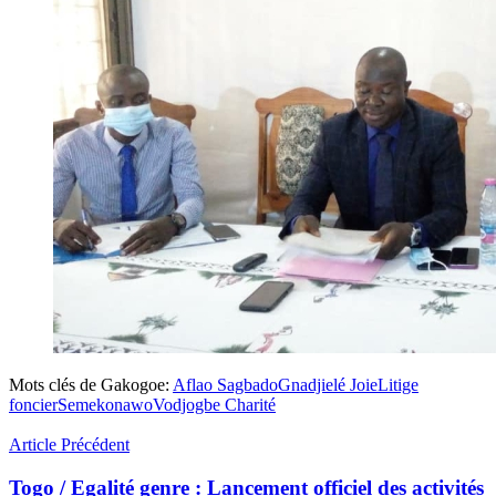
Mots clés de Gakogoe:
Aflao Sagbado
Gnadjielé Joie
Litige
foncier
Semekonawo
Vodjogbe Charité
Article Précédent
Togo / Egalité genre : Lancement officiel des activités