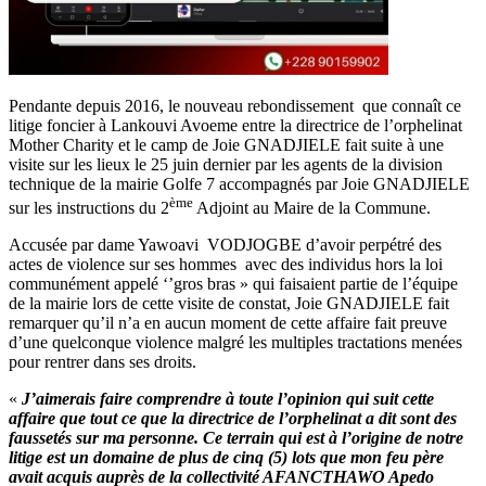
Pendante depuis 2016, le nouveau rebondissement que connaît ce
litige foncier à Lankouvi Avoeme entre la directrice de l’orphelinat
Mother Charity et le camp de Joie GNADJIELE fait suite à une
visite sur les lieux le 25 juin dernier par les agents de la division
technique de la mairie Golfe 7 accompagnés par Joie GNADJIELE
ème
sur les instructions du 2
Adjoint au Maire de la Commune.
Accusée par dame Yawoavi VODJOGBE d’avoir perpétré des
actes de violence sur ses hommes avec des individus hors la loi
communément appelé ‘’gros bras » qui faisaient partie de l’équipe
de la mairie lors de cette visite de constat, Joie GNADJIELE fait
remarquer qu’il n’a en aucun moment de cette affaire fait preuve
d’une quelconque violence malgré les multiples tractations menées
pour rentrer dans ses droits.
«
J’aimerais faire comprendre à toute l’opinion qui suit cette
affaire que tout ce que la directrice de l’orphelinat a dit sont des
faussetés sur ma personne. Ce terrain qui est à l’origine de notre
litige est un domaine de plus de cinq (5) lots que mon feu père
avait acquis auprès de la collectivité AFANCTHAWO Apedo