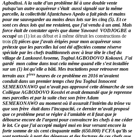
Agbodissi. A la suite d’un problème lié à une double vente
puisqu’un autre acquéreur s’était aussi signalé sur la même
parcelle, la collectivité Afantchawo Apedo a fait pieds et mains
pour me sauvegarder au moins deux lots sur les cinq (5). Et ce
sont ces deux lots qui me restaient, que j’ai vendu à un ami. Mais
force était de constater après que dame Yawoavi VODJOGBE a
occupé
un (1) lot au début et à même détruit les constructions de
troi
s (3) pièces que j’avais érigées pour mon acquéreur sous
prétexte que les parcelles lui ont été affectées comme réserve
spéciale par les chefs traditionnels avec à leur tête le chef du
village de Lankouvi Avoeme, Togbui AGBODOVO Kokouvi. J’ai
gardé mon calme dans tout cela même quand elle s’est installée
sur un (1) lot qu’elle a bâti. Mes tractations pour retrouver mon
ères
terrain aux 1
heures de ce problème en 2016 m’avaient
conduit dans un premier temps chez feu Togbui Innocent
SEMEKONAWO qui n’avait pas approuvé cette démarche de son
Collègue AGBODOVO Kossivi et avait demandé que je reprenne
mes parcelles et par la suite chez son frère Adam
SEMEKONAWO au moment où il assurait l’intérim du trône vu
que son frère était dans l’incapacité, ce dernier m’avait proposé
que ce problème peut se régler à l’amiable et il faut que je
débourse encore de l’argent pour convaincre les chefs à me céder
le lot. Ce que j’ai accepté malgré moi en leur versant encore la
forte somme de six cent cinquante mille (650.000) FCFA qu’ils se
sont partagés à part des dépenses et des factures de ces chefs que