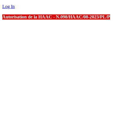
Log In
Autorisation de la HAAC - N.098/HAAC/08-2023/PL/P