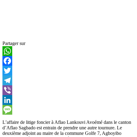
Partager sur
WhatsApp
Facebook
Twitter
Telegram
Viber
LinkedIn
Message
L’affaire de litige foncier à Aflao Lankouvi Avoémé dans le canton
d’Aflao Sagbado est entrain de prendre une autre tournure. Le
deuxième adjoint au maire de la commune Golfe 7, Agboyibo