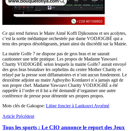
Ce qui rend furieux le Maire Aimé Koffi Djikounou et ses acolytes,
c’est la sortie médiatique orchestrée par dame VODJOGBÉ qui a
tenu des propos désobligeants, jetant ainsi du discrédit sur la Mairie.
La mairie Golfe 7 ne dispose pas de gros bras et ne saurait
cautionner une telle pratique. Les propos de Madame Yawoavi
Charity VODJOGBÉ selon lesquels la mairie Golfe7 aurait envoyé
des gros bras brutaliser les orphelins du centre Mother Charity et
relayé par la presse sont diffamatoires et n’ont aucun fondement. Le
deuxième adjoint au maire Agboyibo Komlanvi n’a jamais agit de
son propre chef. Madame Yawoavi Charity VODJOGBÉ a été
rappelée à l’ordre et il lui a été demandé d’organiser une autre
conférence de presse pour démentir ses propres propos.
Mots clés de Gakogoe:
Litige foncier à Lankouvi Avoémé
Article Précédent
Tous les sports : Le CIO annonce le report des Jeux