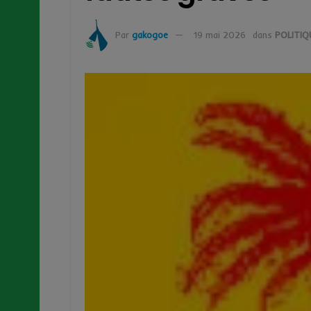
Par
gakogoe
19 mai 2026
dans
POLITIQ