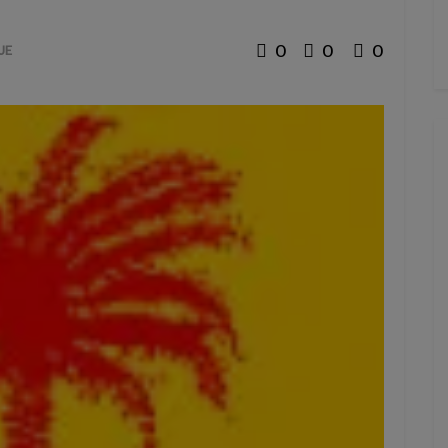
0
0
0
UE