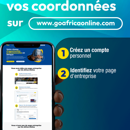
k Aboda et Fada Adzrakou sont sanctionnés pour «
e violations répétées des statuts et des
ti, notamment des procédures financières, ainsi que
olitique de l’UFC. Le communiqué évoque également
’action du parti.
prononcées conformément aux dispositions de ses