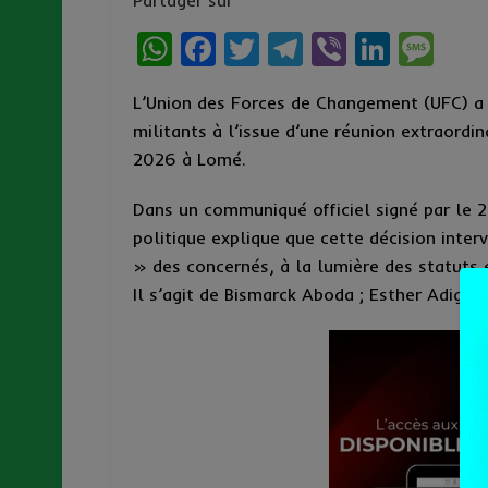
Partager sur
W
F
T
T
Vi
Li
M
h
a
w
el
b
n
es
L’Union des Forces de Changement (UFC) a a
at
ce
it
e
er
ke
s
militants à l’issue d’une réunion extraordi
s
b
te
g
dI
a
2026 à Lomé.
A
o
r
r
n
g
Dans un communiqué officiel signé par le 2e
p
o
a
e
politique explique que cette décision inte
p
k
m
» des concernés, à la lumière des statuts e
Il s’agit de Bismarck Aboda ; Esther Adigo 