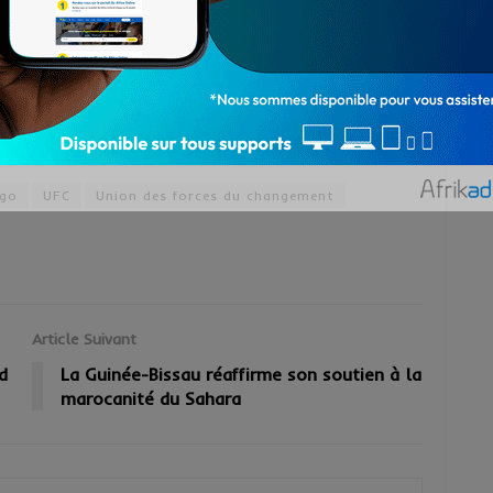
 statuts et l’article 26 du règlement intérieur, qui
e en cas de faute jugée d’une gravité
 la discipline et l’unité du parti.
 politique marqué par des recompositions et des
ations politiques togolaises.
go
UFC
Union des forces du changement
Article Suivant
d
La Guinée-Bissau réaffirme son soutien à la
marocanité du Sahara