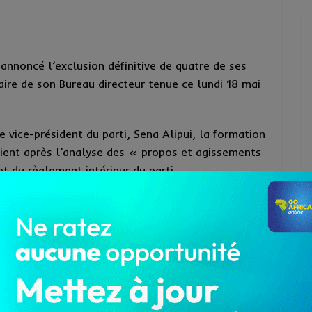
nnoncé l’exclusion définitive de quatre de ses
naire de son Bureau directeur tenue ce lundi 18 mai
 vice-président du parti, Sena Alipui, la formation
rvient après l’analyse des « propos et agissements
t du règlement intérieur du parti.
; Fada Adzrakou et Elliot Ahlin Ohin.