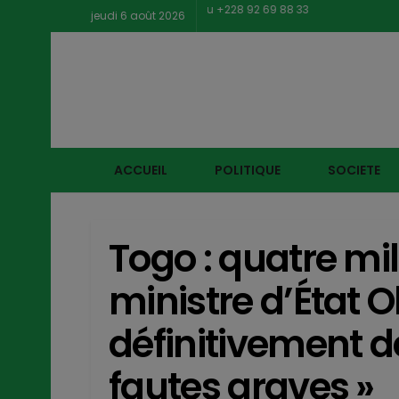
jeudi 6 août 2026
ACCUEIL
POLITIQUE
SOCIETE
Togo : quatre mil
ministre d’État O
définitivement d
fautes graves »