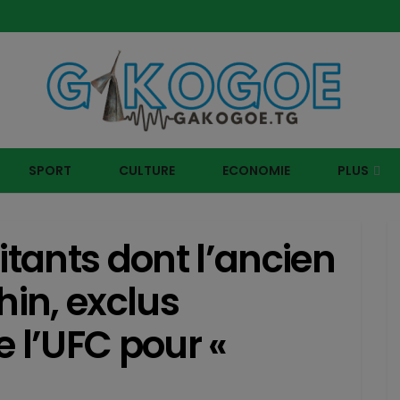
Contacter notre service commercial au +228 92 69 88 33
SPORT
CULTURE
ECONOMIE
PLUS
itants dont l’ancien
hin, exclus
e l’UFC pour «