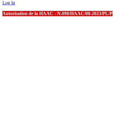
Log In
Autorisation de la HAAC - N.098/HAAC/08-2023/PL/P