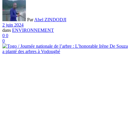
Par
Abel ZINDODJI
2 juin 2024
dans
ENVIRONNEMENT
0
0
0