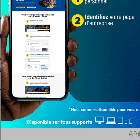
ourire aux nécessiteux de Kohè dans la Commune Agoè-nyiévé 5...
e Drogue par Mer et la Criminalité liée à la Pèche au To
e par Mer et la Criminalité liée à...
ur les droits humains
onction au dernier rapport des USA sur les droits de...