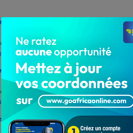
marre en avril
omé-Kpalimé peuvent enfin pousser un ouf de soulagement....
 pour la Gouvernance Démocratique et la Prévention de
de et, surtout au Togo. Dans un communiqué...
ecours des nécessiteux de Kohé et Dévégo