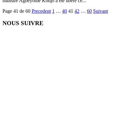
ministre Agbeyome Kodjo a été libéré ce...
Page 41 de 60
Precedent
1
…
40
41
42
…
60
Suivant
NOUS SUIVRE