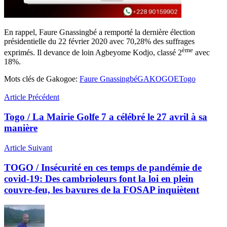
En rappel, Faure Gnassingbé a remporté la dernière élection
présidentielle du 22 février 2020 avec 70,28% des suffrages
ème
exprimés. Il devance de loin Agbeyome Kodjo, classé 2
avec
18%.
Mots clés de Gakogoe:
Faure Gnassingbé
GAKOGOE
Togo
Article Précédent
Togo / La Mairie Golfe 7 a célébré le 27 avril à sa
manière
Article Suivant
TOGO / Insécurité en ces temps de pandémie de
covid-19: Des cambrioleurs font la loi en plein
couvre-feu, les bavures de la FOSAP inquiètent