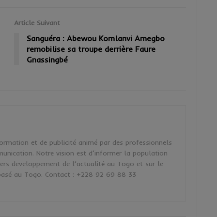
Article Suivant
Sanguéra : Abewou Komlanvi Amegbo
remobilise sa troupe derrière Faure
Gnassingbé
ormation et de publicité animé par des professionnels
unication. Notre vision est d’informer la population
iers developpement de l’actualité au Togo et sur le
asé au Togo. Contact : +228 92 69 88 33