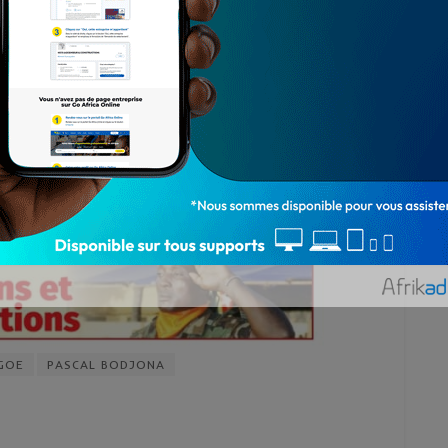
GOE
PASCAL BODJONA