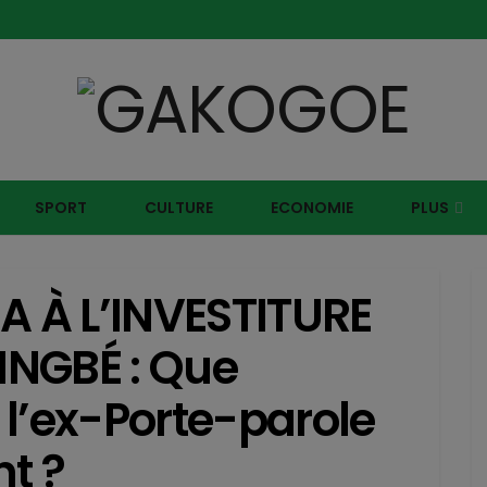
Contacter notre service commercial au +228 92 69
SPORT
CULTURE
ECONOMIE
PLUS
 À L’INVESTITURE
INGBÉ : Que
l’ex-Porte-parole
t ?