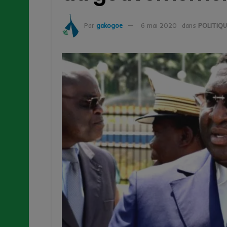
Par
gakogoe
6 mai 2020
dans
POLITIQU