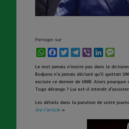
Partager sur
W
F
T
T
Vi
Li
M
h
a
w
el
b
n
es
Le mot jamais n’existe pas dans le dictionna
at
ce
it
e
er
ke
s
Bodjona n’a jamais déclaré qu’il quittait UN
s
b
te
g
dI
a
exclure ce dernier de UNIR. Alors pourquoi 
A
o
r
r
n
g
Togo dérange ? Lui est-il interdit d’assiste
p
o
a
e
Les détails dans la parution de votre jou
p
k
m
lire l’article
»