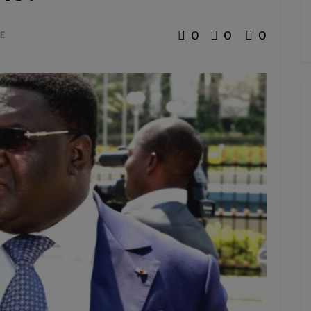
0
0
0
E