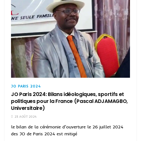
JO PARIS 2024
JO Paris 2024: Bilans idéologiques, sportifs et
politiques pour la France (Pascal ADJAMAGBO,
Universitaire)
23 AOÛT 2024
le bilan de la cérémonie d’ouverture le 26 juillet 2024
des JO de Paris 2024 est mitigé