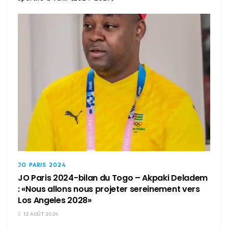
JO PARIS 2024
JO Paris 2024-bilan du Togo – Akpaki Deladem
: «Nous allons nous projeter sereinement vers
Los Angeles 2028»
12 AOÛT 2024