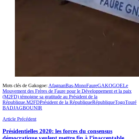
Mots clés de Gakogoe:
Afagnan
Bas-Mono
Faure
GAKOGOE
Le
Mouvement des Frères de Faure pour le Développement et la paix
(M2FD) témoigne sa gratitude au Président de la
République.
M2FD
Président de la République
République
Togo
Touré
BADJAGBO
UNIR
Article Précédent
Présidentielles 2020: les forces du consensus
démocratique veulent mettre fin à l’inacceptable