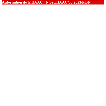
Autorisation de la HAAC - N.098/HAAC/08-2023/PL/P