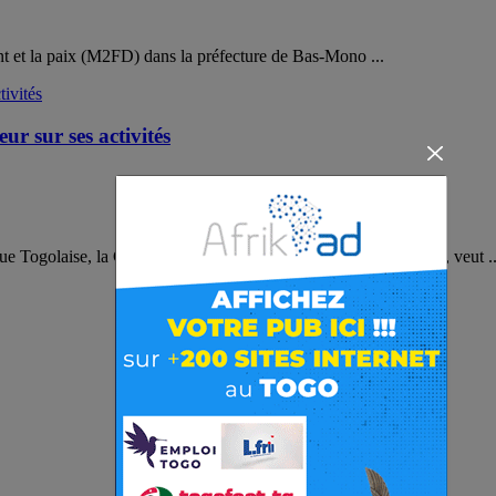
 et la paix (M2FD) dans la préfecture de Bas-Mono ...
r sur ses activités
que Togolaise, la Commission Électorale Nationale Indépendante, veut ..