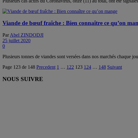
Plusieurs cas actifs du Coronavirus, onze (11) au total, ont été signalés
Viande de bœuf fraîche : Bien connaître ce qu’on ma
Par
Abel ZINDODJI
25 juillet 2020
0
Plusieurs tonnes de viandes sont versées dans nos marchés chaque jou
Page 123 de 148
Precedent
1
…
122
123
124
…
148
Suivant
NOUS SUIVRE