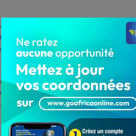
remise d’un important lot au Centre Médico Social...
 Nigérienne de Football donne du sourire aux acteurs
. Tous les clubs et les partenaires traditionnels de la...
 décès