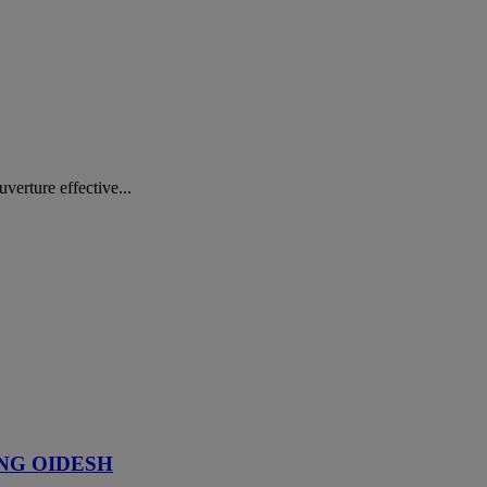
verture effective...
l’ONG OIDESH