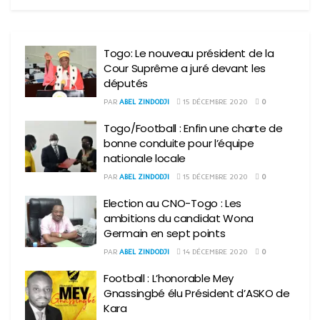
Togo: Le nouveau président de la
Cour Suprême a juré devant les
députés
PAR
ABEL ZINDODJI
15 DÉCEMBRE 2020
0
Togo/Football : Enfin une charte de
bonne conduite pour l’équipe
nationale locale
PAR
ABEL ZINDODJI
15 DÉCEMBRE 2020
0
Election au CNO-Togo : Les
ambitions du candidat Wona
Germain en sept points
PAR
ABEL ZINDODJI
14 DÉCEMBRE 2020
0
Football : L’honorable Mey
Gnassingbé élu Président d’ASKO de
Kara