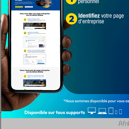
a Femme 2023, le lycée Zébévi à Aneho met ...
crypté par M. Frédéric Encel, maître de conférences à