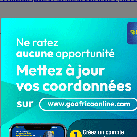
roits de la femme. Me Françoise Molgah Abougnima-Kadjaka ...
l au lycée Zébévi Aneho