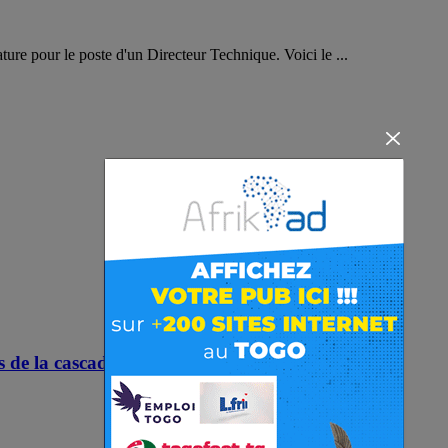
e pour le poste d'un Directeur Technique. Voici le ...
cas de la cascade de Womé en plein essor