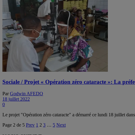
Sociale / Projet « Opération zéro cataracte »: La préf
Par
Godwin AFEDO
18 juillet 2022
0
Le projet "Opération zéro cataracte" a démarré ce lundi 18 juillet dans 
Page 2 de 5
Prev
1
2
3
…
5
Next