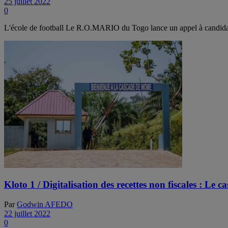
25 juillet 2022
0
L'école de football Le R.O.MARIO du Togo lance un appel à candidatur
Kloto 1 / Digitalisation des recettes non fiscales : Le 
Par
Godwin AFEDO
22 juillet 2022
0