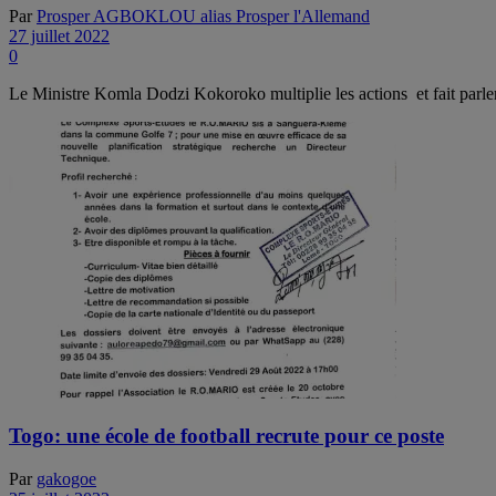
Par
Prosper AGBOKLOU alias Prosper l'Allemand
27 juillet 2022
0
Le Ministre Komla Dodzi Kokoroko multiplie les actions et fait parler l'
Togo: une école de football recrute pour ce poste
Par
gakogoe