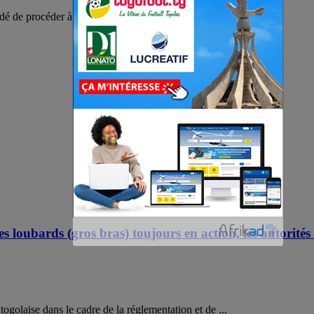
de procéder à la digitalisation des recettes non ...
es loubards (gros bras) toujours en action, les autorités 
togolaise dans le cadre de la réglementation et de ...