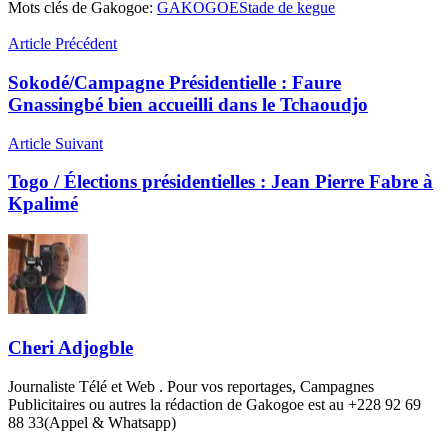
Mots clés de Gakogoe:
GAKOGOE
Stade de kegue
Article Précédent
Sokodé/Campagne Présidentielle : Faure
Gnassingbé bien accueilli dans le Tchaoudjo
Article Suivant
Togo / Élections présidentielles : Jean Pierre Fabre à
Kpalimé
Cheri Adjogble
Journaliste Télé et Web . Pour vos reportages, Campagnes
Publicitaires ou autres la rédaction de Gakogoe est au +228 92 69
88 33(Appel & Whatsapp)