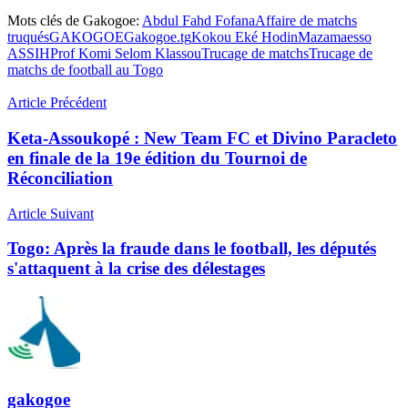
Mots clés de Gakogoe:
Abdul Fahd Fofana
Affaire de matchs
truqués
GAKOGOE
Gakogoe.tg
Kokou Eké Hodin
Mazamaesso
ASSIH
Prof Komi Selom Klassou
Trucage de matchs
Trucage de
matchs de football au Togo
Article Précédent
Keta-Assoukopé : New Team FC et Divino Paracleto
en finale de la 19e édition du Tournoi de
Réconciliation
Article Suivant
Togo: Après la fraude dans le football, les députés
s'attaquent à la crise des délestages
gakogoe