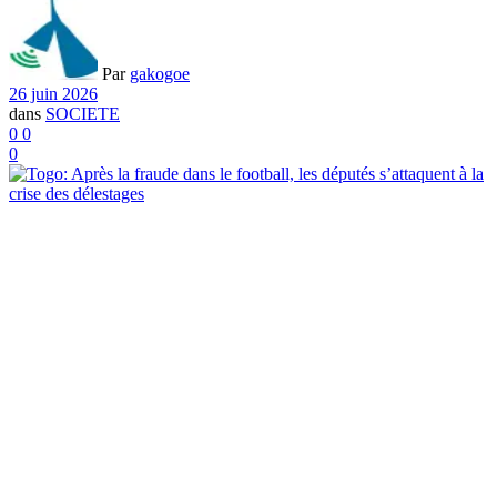
Par
gakogoe
26 juin 2026
dans
SOCIETE
0
0
0