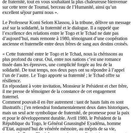
de fraternité, tout en vous souhaitant la plus chaleureuse bienvenue
sur cette terre de Toumaï, berceau de l’Humanité, ainsi qu’un
excellent séjour parmi nous ».
Le Professeur Komi Selom Klassou, à la tribune, délivre un message
axé sur la solidarité, la fraternité et le dialogue. Il a rappelé que
l’excellence des relations entre le Togo et le Tchad ne date pas
d’aujourd’hui, mais remonte à 1980, témoignant d’une coopération
ancienne et fraternelle entre deux frères de sang aux destins croisés.
« Cette fraternité entre le Togo et le Tchad, nous la chérissons au
plus profond du cœur. Oui, entre nos nations c’est une romance
tissée dans les épreuves, une complicité forgée au feu de la
solidarité. De tout temps, nos deux pays ont su répondre à l’appel
l’un de l’autre. Le Togo apporte sa fraternité ; le Tchad offre sa
résilience.
En répondant à votre invitation, Monsieur le Président et cher frère,
il me presse de témoigner de la constance de cet engagement
fraternel.
Comment pouvait-il en être autrement : tant de hauts faits en sont
illustratifs ; j’en retiendrai fondamentalement deux dates historiques,
mais un seul acte symbolique de fraternité, de promesse pour la paix
et pour le développement durable. Avril 1980, le Président de la
République du Togo, le Général Gnassingbé Eyadéma, homme
d’Etat, aujourd’hui de vénérée mémoire, au mépris de sa vie,