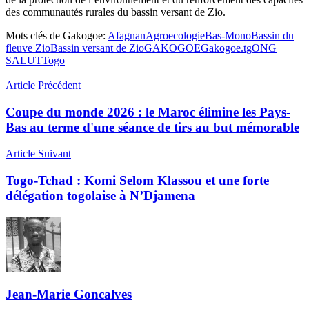
des communautés rurales du bassin versant de Zio.
Mots clés de Gakogoe:
Afagnan
Agroecologie
Bas-Mono
Bassin du
fleuve Zio
Bassin versant de Zio
GAKOGOE
Gakogoe.tg
ONG
SALUT
Togo
Article Précédent
Coupe du monde 2026 : le Maroc élimine les Pays-
Bas au terme d'une séance de tirs au but mémorable
Article Suivant
Togo-Tchad : Komi Selom Klassou et une forte
délégation togolaise à N’Djamena
Jean-Marie Goncalves