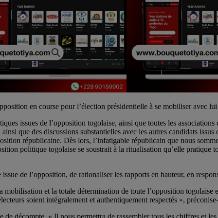
pposition en course pour l’élection présidentielle à se mobiliser avec lui
tiques issues de l’opposition togolaise, ainsi que toutes les associations 
insi que des discussions substantielles avec les autres candidats issus 
osition républicaine. Dès lors, l’infatigable républicain que nous somme
tion politique togolaise se soustrait à la ritualisation qu’elle pratique t
ue de l’opposition, de rationaliser les rapports en hauteur, en responsa
a mobilisation et la totale détermination de toute l’opposition togolaise e
s électeurs soient intégralement et authentiquement respectés », préconise-t
me de décompte. « Il nous permettra de rassembler tous les chiffres et les