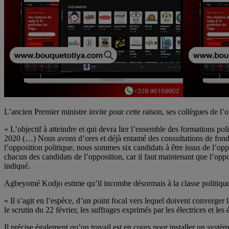
L’ancien Premier ministre invite pour cette raison, ses collègues de l’o
« L’objectif à atteindre et qui devra lier l’ensemble des formations poli
2020 (…) Nous avons d’ores et déjà entamé des consultations de fond a
l’opposition politique, nous sommes six candidats à être issus de l’opp
chacun des candidats de l’opposition, car il faut maintenant que l’opposi
indiqué.
Agbeyomé Kodjo estime qu’il incombe désormais à la classe politique iss
« Il s’agit en l’espèce, d’un point focal vers lequel doivent converger l
le scrutin du 22 février, les suffrages exprimés par les électrices et le
Il précise également qu’un travail est en cours pour installer un systè