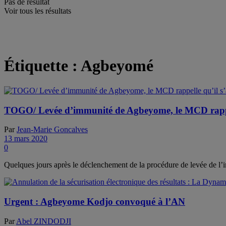
Pas de résultat
Voir tous les résultats
Étiquette :
Agbeyomé
TOGO/ Levée d’immunité de Agbeyome, le MCD rappell
Par
Jean-Marie Goncalves
13 mars 2020
0
Quelques jours après le déclenchement de la procédure de levée de l’
Urgent : Agbeyome Kodjo convoqué à l’AN
Par
Abel ZINDODJI