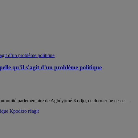
e qu’il s’agit d’un problème politique
immunité parlementaire de Agbéyomé Kodjo, ce dernier ne cesse ...