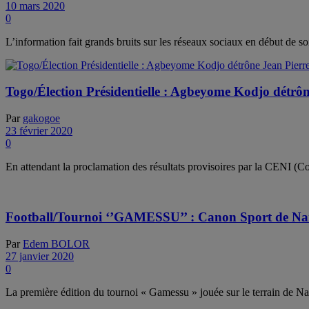
10 mars 2020
0
L’information fait grands bruits sur les réseaux sociaux en début de s
Togo/Élection Présidentielle : Agbeyome Kodjo détrô
Par
gakogoe
23 février 2020
0
En attendant la proclamation des résultats provisoires par la CENI (
Football/Tournoi ‘’GAMESSU’’ : Canon Sport de Nané
Par
Edem BOLOR
27 janvier 2020
0
La première édition du tournoi « Gamessu » jouée sur le terrain de 