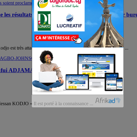
les résultats soient proclamés bureau de vote par bur
est très attaché à la question de la transparence de l'élection ...
Kafui ADJAMAGBO-JOHNSON son Porte-Parole
san KODJO « Il est porté à la connaissance ...