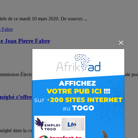
oirée de ce mardi 10 mars 2020. De sources ...
ne Jean Pierre Fabre
Commission Électorale Nationale Indépendante), l’Alliance Nationale p
gbé s’offre la coupe
Nanégbé dans la commune d’Agoè-Nyivé a été ...