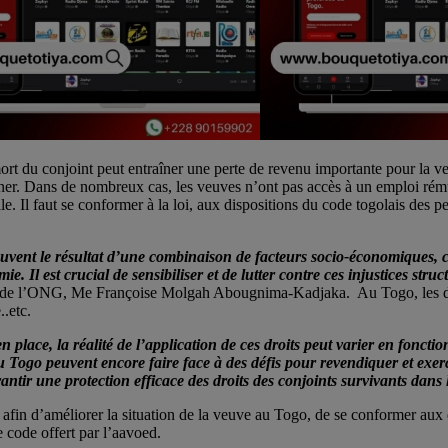
 mort du conjoint peut entraîner une perte de revenu importante pour la v
igner. Dans de nombreux cas, les veuves n’ont pas accès à un emploi rém
lle. Il faut se conformer à la loi, aux dispositions du code togolais des p
ouvent le résultat d’une combinaison de facteurs socio-économiques, cul
e. Il est crucial de sensibiliser et de lutter contre ces injustices stru
e de l’ONG, Me Françoise Molgah Abougnima-Kadjaka. Au Togo, les dispo
..etc.
en place, la réalité de l’application de ces droits peut varier en fonc
au Togo peuvent encore faire face à des défis pour revendiquer et exerc
antir une protection efficace des droits des conjoints survivants dans l
nt, afin d’améliorer la situation de la veuve au Togo, de se conformer au
 code offert par l’aavoed.