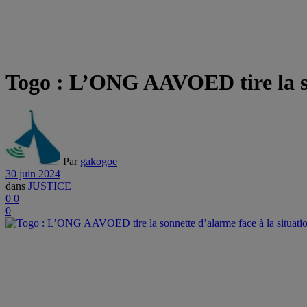
Togo : L’ONG AAVOED tire la son
Par
gakogoe
30 juin 2024
dans
JUSTICE
0
0
0