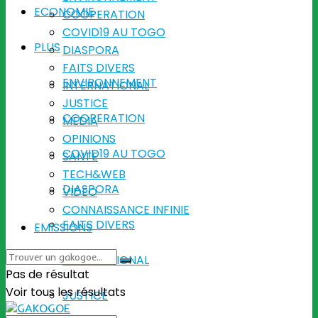
ECONOMIE
COOPERATION
COVID19 AU TOGO
PLUS
DIASPORA
FAITS DIVERS
ENVIRONNEMENT
INTERNATIONAL
JUSTICE
COOPERATION
MEDIA
OPINIONS
COVID19 AU TOGO
SANTE
TECH&WEB
DIASPORA
VIDEO
CONNAISSANCE INFINIE
FAITS DIVERS
EMISSIONS
INTERNATIONAL
Pas de résultat
Voir tous les résultats
JUSTICE