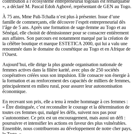
contribution à l’écosystème entrepreneurial togolais est remarquable
», a déclaré M. Pascal Edoh Agbové, représentant de GEN au Togo.
À 75 ans, Mme Pali-Tchalla n’est plus à présenter. Issue d’une
famille de commerçants, elle découvre l’esprit entrepreneurial dès
l’âge de 5 ans. Après une formation de sage-femme au Togo et au
Sénégal, elle choisit de démissionner pour se consacrer entièrement
aux affaires. Son parcours est notamment marqué par la création de
la célèbre boutique et marque ESTETICA 2000, qui lui a valu une
renommée dans le domaine du cosmétique au Togo et en Afrique de
l’Ouest.
Aujourd’hui, elle dirige la plus grande organisation nationale de
femmes actives dans la filière karité, avec plus de 250 sociétés
coopératives créées sous son impulsion. Elle consacre son énergie à
la formation et au renforcement des capacités de milliers de femmes,
principalement en milieu rural, pour assurer leur autonomisation
économique.
En recevant son prix, elle a tenu à rendre hommage à ces femmes :
« Être distinguée, c’est reconnaître le courage et la détermination de
toutes ces femmes qui, malgré les défis, suivent nos pas pour
s’autonomiser. Ce prix est un encouragement, mais aussi un défi :
poursuivre et intensifier les actions en faveur des plus vulnérables.
Ensemble, nous contribuerons au développement de notre cher pays,
le Togo. »