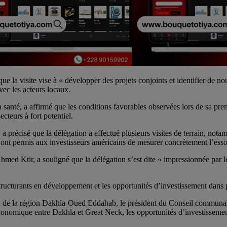
ue la visite vise à « développer des projets conjoints et identifier de n
vec les acteurs locaux.
 santé, a affirmé que les conditions favorables observées lors de sa p
cteurs à fort potentiel.
récisé que la délégation a effectué plusieurs visites de terrain, notam
tes ont permis aux investisseurs américains de mesurer concrètement l’es
Ahmed Ktir, a souligné que la délégation s’est dite « impressionnée par 
tructurants en développement et les opportunités d’investissement dans pl
i de la région Dakhla-Oued Eddahab, le président du Conseil communal, 
nomique entre Dakhla et Great Neck, les opportunités d’investissement 