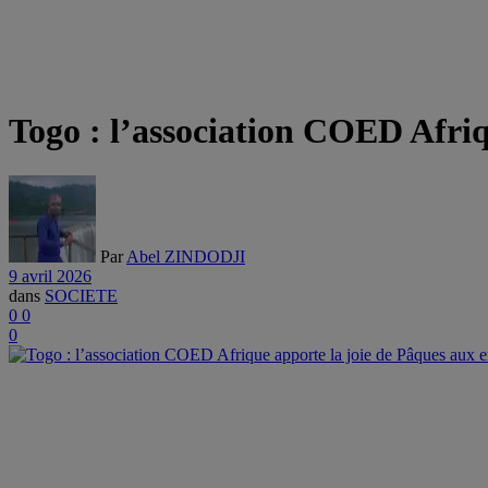
Togo : l’association COED Afri
Par
Abel ZINDODJI
9 avril 2026
dans
SOCIETE
0
0
0