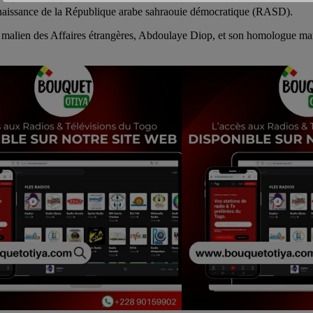
onnaissance de la République arabe sahraouie démocratique (RASD).
malien des Affaires étrangères, Abdoulaye Diop, et son homologue maroca