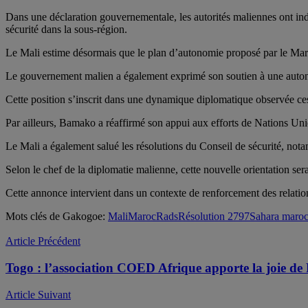
Dans une déclaration gouvernementale, les autorités maliennes ont indi
sécurité dans la sous-région.
Le Mali estime désormais que le plan d’autonomie proposé par le Maroc
Le gouvernement malien a également exprimé son soutien à une autonomi
Cette position s’inscrit dans une dynamique diplomatique observée ces 
Par ailleurs, Bamako a réaffirmé son appui aux efforts de Nations Uni
Le Mali a également salué les résolutions du Conseil de sécurité, not
Selon le chef de la diplomatie malienne, cette nouvelle orientation s
Cette annonce intervient dans un contexte de renforcement des relation
Mots clés de Gakogoe:
Mali
Maroc
Rads
Résolution 2797
Sahara maroc
Article Précédent
Togo : l’association COED Afrique apporte la joie d
Article Suivant