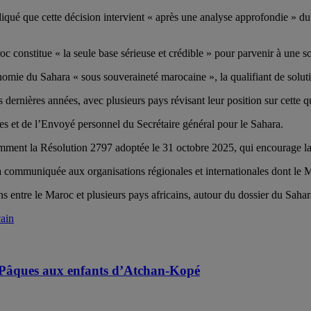
qué que cette décision intervient « après une analyse approfondie » du d
 constitue « la seule base sérieuse et crédible » pour parvenir à une so
e du Sahara « sous souveraineté marocaine », la qualifiant de solution
dernières années, avec plusieurs pays révisant leur position sur cette q
es et de l’Envoyé personnel du Secrétaire général pour le Sahara.
amment la Résolution 2797 adoptée le 31 octobre 2025, qui encourage la p
era communiquée aux organisations régionales et internationales dont le
s entre le Maroc et plusieurs pays africains, autour du dossier du Sahar
ain
e Pâques aux enfants d’Atchan-Kopé