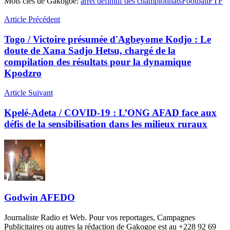
Mots clés de Gakogoe:
arrêt définitif des championnats
Football
FTF
Article Précédent
Togo / Victoire présumée d'Agbeyome Kodjo : Le
doute de Xana Sadjo Hetsu, chargé de la
compilation des résultats pour la dynamique
Kpodzro
Article Suivant
Kpelé-Adeta / COVID-19 : L’ONG AFAD face aux
défis de la sensibilisation dans les milieux ruraux
Godwin AFEDO
Journaliste Radio et Web. Pour vos reportages, Campagnes
Publicitaires ou autres la rédaction de Gakogoe est au +228 92 69