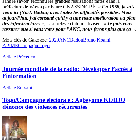
sans le savoir, reconnu les grandes réalisations faites dans la
préfecture de Wawa par Faure GNASSINGBÉ. «
En 1958, je suis
venu ici (Ndrl: Badou) avec toutes les difficultés possibles. Mais
aujourd’hui, j’ai constaté qu’il y a une nette amélioration au plan
des infrastructures
», a-t-il relevé et de relativiser : «
Je puis vous
rassurer que si vous votez pour l’ANC, nous ferons plus que ça
».
Mots clés de Gakogoe:
2020
ANC
Badou
Bruno Koami
APIME
Campagne
Togo
Article Précédent
Journée mondiale de la radio: Développer l’accès à
l’information
Article Suivant
Togo/Campagne électorale : Agbeyomé KODJO
dénonce des violences récurrentes