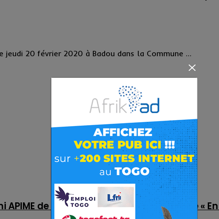
ce jeudi 20 février 2020 à Badou dans la Commune ...
APIME de l’ANC-Badou dans la logique de « En 