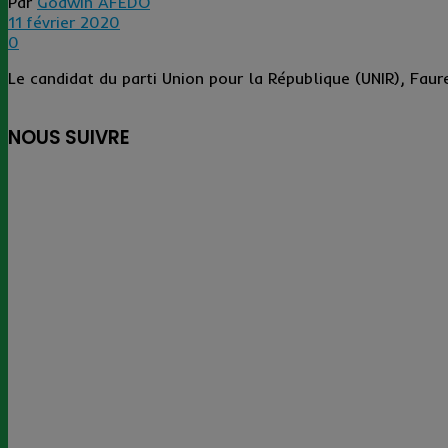
Par
Godwin AFEDO
11 février 2020
0
Le candidat du parti Union pour la République (UNIR), Faur
NOUS SUIVRE