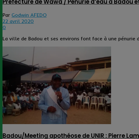
Préfecture de Wawa / Pénurie d’eau à Badou et
Par
Godwin AFEDO
22 avril 2020
0
La ville de Badou et ses environs font face à une pénurie 
Badou/Meeting apothéose de UNIR : Pierre La