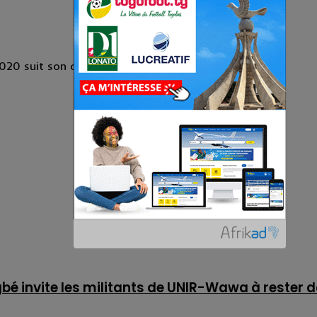
20 suit son cours au Togo. Ce jeudi 13 février, ...
é invite les militants de UNIR-Wawa à rester 