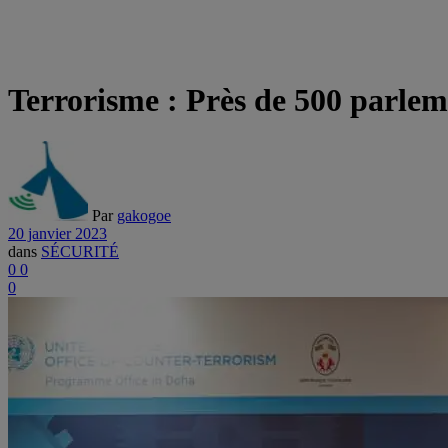
Terrorisme : Près de 500 parle
Par
gakogoe
20 janvier 2023
dans
SÉCURITÉ
0
0
0