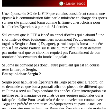
Une réponse du SG de la FTF que certains considèrent comme une
riposte à la communication faite par le ministère en charge des sports
sur son site annonçant Joma comme la firme qui est choisie pour
habiller les Éperviers à partir du 31 dernier.
S’il est vrai que la FTF a lancé un appel d’offres qui a abouti à une
short liste de deux équipementiers notamment l’équipementier
togolais Sergio et Joma ( Espagne), parmi lesquels Joma aurait été
choisi à en croire l’article sur le site du ministère, il n’en demeure
pas moins vrai que ce choix ne requiert pas l’assentiment de bon
nombre d’observateurs du football togolais.
Si Joma ne convient pas donc l’autre postulant qui est en course
reste la marque Sergio.
Pourquoi donc Sergio ?
Sergio pour habiller les Éperviers du Togo parce que: D’abord, on
se demande ce que Joma pourrait offrir de plus ou de différent que
ce Puma a servi au Togo pendant des années. Cette interrogation est
justifiée par le manque de résultats de nos équipes nationales qui a
fait qu’en réalité Puma avait refusé de renouveler son contrat avec le
Togo et a préféré vendre juste les équipements au pays. Ainsi, on
peut constater que les tuniques Puma des Éperviers sont de moindre