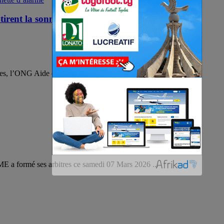
ent la sonnette d’alarme
es, l’ONG Aide et Action à la Veuve, à ...
a formé ses arbitres ce samedi 07 Mars 2026 ...