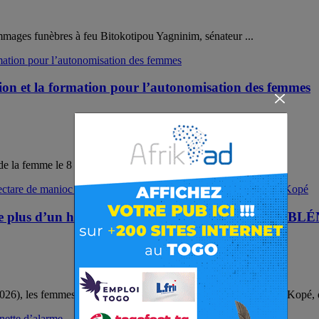
mages funèbres à feu Bitokotipou Yagninim, sénateur ...
tion et la formation pour l’autonomisation des femmes
 de la femme le 8 mars 2026, l’Association ...
ffre plus d’un hectare de manioc au groupement A
(JIF 2026), les femmes du groupement AGBLÉNOUKOU d’Atchan-Kopé, da