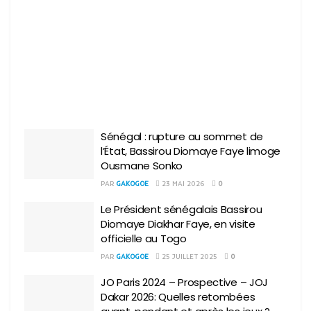
Sénégal : rupture au sommet de
l’État, Bassirou Diomaye Faye limoge
Ousmane Sonko
PAR
GAKOGOE
23 MAI 2026
0
Le Président sénégalais Bassirou
Diomaye Diakhar Faye, en visite
officielle au Togo
PAR
GAKOGOE
25 JUILLET 2025
0
JO Paris 2024 – Prospective – JOJ
Dakar 2026: Quelles retombées