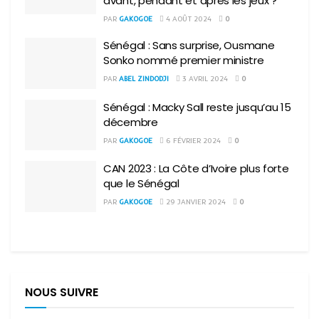
avant, pendant et après les jeux ?
PAR
GAKOGOE
4 AOÛT 2024
0
Sénégal : Sans surprise, Ousmane
Sonko nommé premier ministre
PAR
ABEL ZINDODJI
3 AVRIL 2024
0
Sénégal : Macky Sall reste jusqu’au 15
décembre
PAR
GAKOGOE
6 FÉVRIER 2024
0
CAN 2023 : La Côte d’Ivoire plus forte
que le Sénégal
PAR
GAKOGOE
29 JANVIER 2024
0
NOUS SUIVRE