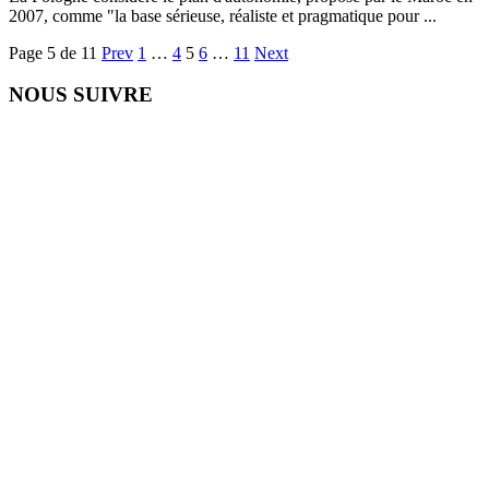
2007, comme "la base sérieuse, réaliste et pragmatique pour ...
Page 5 de 11
Prev
1
…
4
5
6
…
11
Next
NOUS SUIVRE