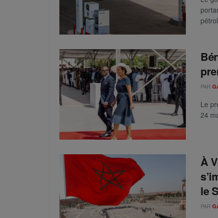
porta
pétrol
Bén
pre
PAR
G
Le pr
24 ma
À V
s’i
le 
PAR
G