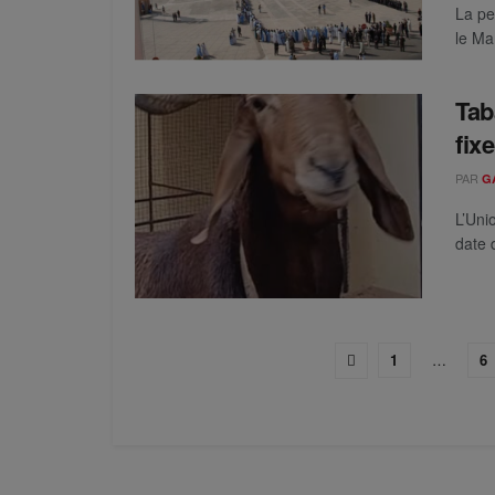
La pe
le Ma
Tab
fix
PAR
G
L’Uni
date 
1
…
6