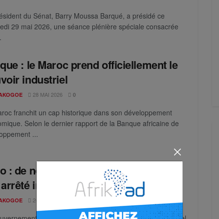
ésident du Sénat, Barry Moussa Barqué, a présidé ce
edi 29 mai 2026, une séance plénière spéciale consacrée
.
ique : le Maroc prend officiellement le
voir industriel
28 MAI 2026
AKOGOE
0
roc franchit un cap historique dans son développement
mique. Selon le dernier rapport de la Banque africaine de
oppement ...
o : de nouveaux prix à la pompe fixés
 arrêté interministériel
26 MAI 2026
AKOGOE
0
uvernement togolais a rendu public un arrêté interministériel