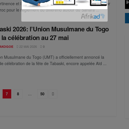
rtinence et la prééminence du plan d’autonomie proposé par
roc pour le règlement du différend autour du Sahara ...
aski 2026: l’Union Musulmane du Togo
e la célébration au 27 mai
22 MAI 2026
AKOGOE
0
on Musulmane du Togo (UMT) a officiellement annoncé la
de célébration de la fête de Tabaski, encore appelée Aïd ...
7
8
…
50