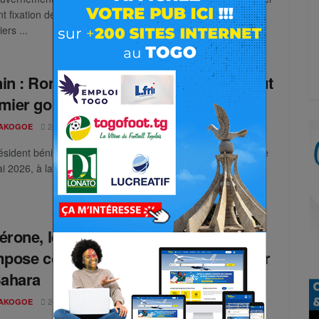
nt fixation des nouveaux prix à la pompe des produits
iers ...
in : Romuald Wadagni dévoile son tout
mier gouvernement
24 MAI 2026
AKOGOE
0
ésident béninois Romuald Wadagni a procédé, ce dimanche
i 2026, à la nomination des membres de son premier ...
érone, le plan d’autonomie marocain
mpose comme la solution crédible pour
Sahara
24 MAI 2026
AKOGOE
0