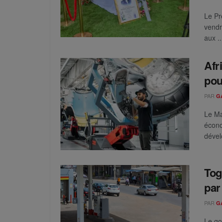
Le Pr
vendr
aux ..
Afr
pou
PAR
G
Le Ma
écono
dével
Tog
par
PAR
G
Le go