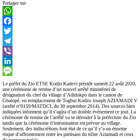
Partager sur
WhatsApp
Facebook
Twitter
Telegram
Viber
LinkedIn
Message
Le préfet du Zio ETSE Kodjo Kadevi préside samedi 22 août 2020,
une cérémonie de remise d’un nouvel arrêté ministériel de
désignation du chef du village d’Adidokpo dans le canton de
Gbatopé, en remplacement de Togbui Kodzo Joseph AZIAMADI V
(arrêté n°0159/MATDCL du 30 septembre 2014). Des sources bien
indiquées informent qu’il s’agira d’un double événement ce jour. La
cérémonie de remise de l’arrêté va se dérouler à la préfecture du Zio
tandis que la cérémonie d’intronisation est prévue au village.
Seulement, des indiscrétions font état de ce qu’il y’a un énorme
risque d’affrontement entre les partisans du trône Aziamadi et ceux
du nouveau palais.