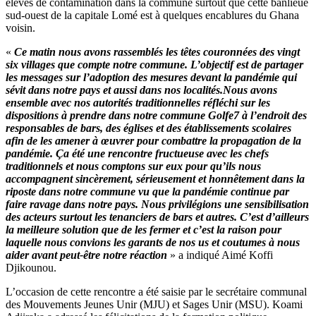
élevés de contamination dans la commune surtout que cette banlieue
sud-ouest de la capitale Lomé est à quelques encablures du Ghana
voisin.
«
Ce matin nous avons rassemblés les têtes couronnées des vingt
six villages que compte notre commune. L’objectif est de partager
les messages sur l’adoption des mesures devant la pandémie qui
sévit dans notre pays et aussi dans nos localités.Nous avons
ensemble avec nos autorités traditionnelles réfléchi sur les
dispositions à prendre dans notre commune Golfe7 à l’endroit des
responsables de bars, des églises et des établissements scolaires
afin de les amener à œuvrer pour combattre la propagation de la
pandémie. Ça été une rencontre fructueuse avec les chefs
traditionnels et nous comptons sur eux pour qu’ils nous
accompagnent sincèrement, sérieusement et honnêtement dans la
riposte dans notre commune vu que la pandémie continue par
faire ravage dans notre pays. Nous privilégions une sensibilisation
des acteurs surtout les tenanciers de bars et autres. C’est d’ailleurs
la meilleure solution que de les fermer et c’est la raison pour
laquelle nous convions les garants de nos us et coutumes à nous
aider avant peut-être notre réaction
» a indiqué Aimé Koffi
Djikounou.
L’occasion de cette rencontre a été saisie par le secrétaire communal
des Mouvements Jeunes Unir (MJU) et Sages Unir (MSU). Koami