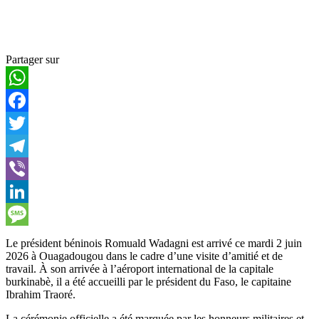
Partager sur
WhatsApp
Facebook
Twitter
Telegram
Viber
LinkedIn
Message
Le président béninois Romuald Wadagni est arrivé ce mardi 2 juin
2026 à Ouagadougou dans le cadre d’une visite d’amitié et de
travail. À son arrivée à l’aéroport international de la capitale
burkinabè, il a été accueilli par le président du Faso, le capitaine
Ibrahim Traoré.
La cérémonie officielle a été marquée par les honneurs militaires et