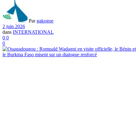
Par
gakogoe
2 juin 2026
dans
INTERNATIONAL
0
0
0