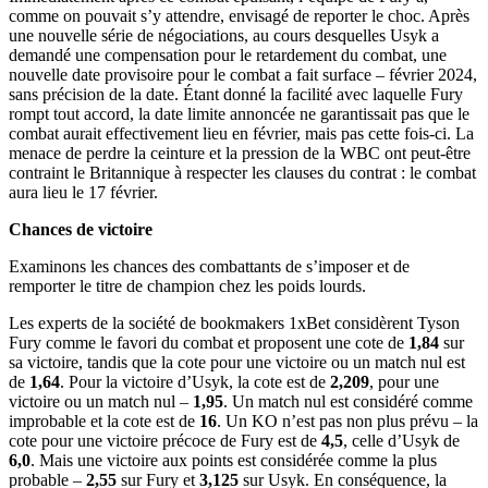
comme on pouvait s’y attendre, envisagé de reporter le choc. Après
une nouvelle série de négociations, au cours desquelles Usyk a
demandé une compensation pour le retardement du combat, une
nouvelle date provisoire pour le combat a fait surface – février 2024,
sans précision de la date. Étant donné la facilité avec laquelle Fury
rompt tout accord, la date limite annoncée ne garantissait pas que le
combat aurait effectivement lieu en février, mais pas cette fois-ci. La
menace de perdre la ceinture et la pression de la WBC ont peut-être
contraint le Britannique à respecter les clauses du contrat : le combat
aura lieu le 17 février.
Chances de victoire
Examinons les chances des combattants de s’imposer et de
remporter le titre de champion chez les poids lourds.
Les experts de la société de bookmakers 1xBet considèrent Tyson
Fury comme le favori du combat et proposent une cote de
1,84
sur
sa victoire, tandis que la cote pour une victoire ou un match nul est
de
1,64
. Pour la victoire d’Usyk, la cote est de
2,209
, pour une
victoire ou un match nul –
1,95
. Un match nul est considéré comme
improbable et la cote est de
16
. Un KO n’est pas non plus prévu – la
cote pour une victoire précoce de Fury est de
4,5
, celle d’Usyk de
6,0
. Mais une victoire aux points est considérée comme la plus
probable –
2,55
sur Fury et
3,125
sur Usyk. En conséquence, la