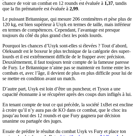
chance de voir un combat en 12 rounds est évaluée à
1,37
, tandis
que la fin prématurée est évaluée à
2,99
.
Le puissant Britannique, qui mesure 206 centimètres et pèse plus de
120 kg, est bien supérieur à Usyk en termes de taille, mais inférieur
en termes de compétences. Cependant, l’avantage est presque
toujours du côté du plus grand chez les poids lourds.
Pourquoi les chances d’Usyk sont-elles si élevées ? Tout d’abord,
Oleksandr est le boxeur le plus technique de la catégorie des super-
lourds et il est extrêmement difficile de le frapper avec précision.
Deuxièmement, il faut toujours tenir compte de la fameuse paresse
de Fury. Le Britannique n’aime pas se maintenir en forme entre les
combats et, avec l’âge, il devient de plus en plus difficile pour lui de
se mettre en condition avant un match.
D’autre part, Usyk est loin d’être un puncheur, et Tyson a une
capacité étonnante à se récupérer après des coups durs infligés à lui.
En tenant compte de tout ce qui précède, la société 1xBet est encline
à croire qu’il n’y aura pas de KO dans ce combat, que le choc ira
jusqu’au bout des 12 rounds et que Fury gagnera par décision
unanime ou partagée des juges.
Essaie de prédire le résultat du combat Usyk vs Fury et place ton