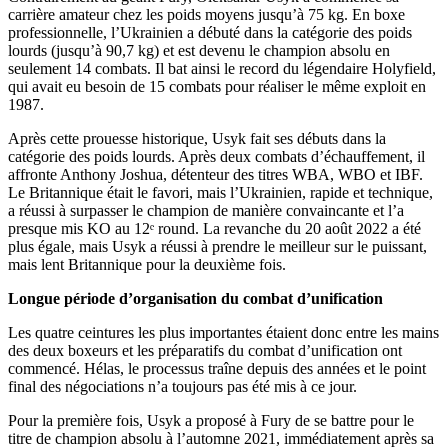
carrière amateur chez les poids moyens jusqu’à 75 kg. En boxe
professionnelle, l’Ukrainien a débuté dans la catégorie des poids
lourds (jusqu’à 90,7 kg) et est devenu le champion absolu en
seulement 14 combats. Il bat ainsi le record du légendaire Holyfield,
qui avait eu besoin de 15 combats pour réaliser le même exploit en
1987.
Après cette prouesse historique, Usyk fait ses débuts dans la
catégorie des poids lourds. Après deux combats d’échauffement, il
affronte Anthony Joshua, détenteur des titres WBA, WBO et IBF.
Le Britannique était le favori, mais l’Ukrainien, rapide et technique,
a réussi à surpasser le champion de manière convaincante et l’a
presque mis KO au 12ᵉ round. La revanche du 20 août 2022 a été
plus égale, mais Usyk a réussi à prendre le meilleur sur le puissant,
mais lent Britannique pour la deuxième fois.
Longue période d’organisation du combat d’unification
Les quatre ceintures les plus importantes étaient donc entre les mains
des deux boxeurs et les préparatifs du combat d’unification ont
commencé. Hélas, le processus traîne depuis des années et le point
final des négociations n’a toujours pas été mis à ce jour.
Pour la première fois, Usyk a proposé à Fury de se battre pour le
titre de champion absolu à l’automne 2021, immédiatement après sa