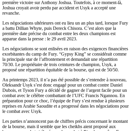
première victoire sur Anthony Joshua. Toutefois, à ce moment-là,
Joshua croyait avoir perdu par accident et Usyk a accepté une
revanche.
Les négociations ultérieures ont eu lieu un an plus tard, lorsque Fury
a battu Dillian Whyte, puis Dereck Chisora. C’est alors que la
première date précise du combat entre les deux champions est
apparue dans la presse : le 29 avril 2023.
Les négociations se sont enlisées en raison des exigences financières
exorbitantes du camp de Fury. “Gypsy King” se considérait comme
la principale star de l’affrontement et demandait une répartition
70/30. Le propriétaire de trois ceintures de champion, Usyk, a
proposé une répartition équitable de la bourse, qui est de 50/50.
Au printemps 2023, il n’a pas été possible de s’entendre à nouveau,
Oleksandr Usyk s’est donc engagé pour un combat contre Daniel
Dubois, et Tyson Fury a décidé de gagner de l’argent facile pour un
combat avec le célèbre combattant de l’UFC Francis Ngannou. En
préparation pour ce choc, l’équipe de Fury s’est rendue à plusieurs
reprises en Arabie Saoudite et a progressé dans les négociations pour
le combat avec Usyk.
Les parties n’annoncent pas de chiffres précis concernant le montant
de la bourse, mais il semble que les cheikhs aient proposé aux