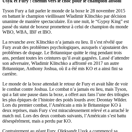
Usyk et Fury : chemin vers le choc pour le champion absolu
Tyson Fury a fait parler le monde de la boxe le 28 novembre 2015
en battant le champion vieillissant Wladimir Klitschko par décision
unanime de manière spectaculaire. En une nuit, le “Gypsy King” est
passé du statut de boxeur prometteur à celui de champion du monde
WBO, WBA, IBF et IBO.
La revanche avec Klitschko n’a jamais eu lieu. Il s’est révélé que
Fury avait des problèmes psychologiques, auxquels s’ajoutaient des
problèmes de dopage. Le Britannique quitte le ring pendant trois
ans, perdant toutes les ceintures qu’il avait gagnées. Lassé d’attendre
son adversaire, Wladimir Klitschko a affronté en 2017 un autre
Britannique, Anthony Joshua, où il a été mis KO et a ainsi fini sa
carrière.
Le monde de la boxe attendait le retour de Fury et avait hâte de voir
le combat contre Joshua. Le combat n’a jamais eu lieu, mais Tyson,
qui a fait une pause dans la boxe, a offert aux fans l’une des trilogies
les plus épiques de l’histoire des poids lourds avec Deontay Wilder.
Lors du premier combat, l’Américain a mis le Britannique KO à
deux reprises, mais Fury s’est miraculeusement relevé et a arraché le
match nul. Lors des deux combats suivants, l’Américain s’est battu
désespérément, mais a perdu par KO.
Contrairement au géant Fury, Oleksandr Usyk a commencé sa