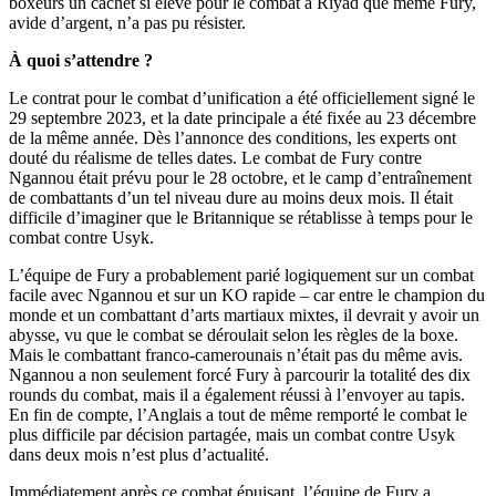
boxeurs un cachet si élevé pour le combat à Riyad que même Fury,
avide d’argent, n’a pas pu résister.
À quoi s’attendre ?
Le contrat pour le combat d’unification a été officiellement signé le
29 septembre 2023, et la date principale a été fixée au 23 décembre
de la même année. Dès l’annonce des conditions, les experts ont
douté du réalisme de telles dates. Le combat de Fury contre
Ngannou était prévu pour le 28 octobre, et le camp d’entraînement
de combattants d’un tel niveau dure au moins deux mois. Il était
difficile d’imaginer que le Britannique se rétablisse à temps pour le
combat contre Usyk.
L’équipe de Fury a probablement parié logiquement sur un combat
facile avec Ngannou et sur un KO rapide – car entre le champion du
monde et un combattant d’arts martiaux mixtes, il devrait y avoir un
abysse, vu que le combat se déroulait selon les règles de la boxe.
Mais le combattant franco-camerounais n’était pas du même avis.
Ngannou a non seulement forcé Fury à parcourir la totalité des dix
rounds du combat, mais il a également réussi à l’envoyer au tapis.
En fin de compte, l’Anglais a tout de même remporté le combat le
plus difficile par décision partagée, mais un combat contre Usyk
dans deux mois n’est plus d’actualité.
Immédiatement après ce combat épuisant, l’équipe de Fury a,