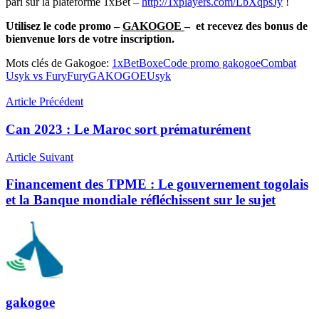
pari sur la plateforme 1xBet –
http://1xplayers.com/LbXqpsJy
!
Utilisez le code promo –
GAKOGOE
– et recevez des bonus de
bienvenue lors de votre inscription.
Mots clés de Gakogoe:
1xBet
Boxe
Code promo gakogoe
Combat
Usyk vs Fury
Fury
GAKOGOE
Usyk
Article Précédent
Can 2023 : Le Maroc sort prématurément
Article Suivant
Financement des TPME : Le gouvernement togolais
et la Banque mondiale réfléchissent sur le sujet
gakogoe