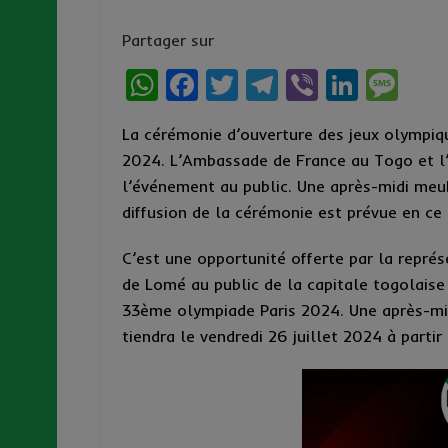
Partager sur
W
F
T
T
Vi
Li
M
h
a
w
el
b
n
es
La cérémonie d’ouverture des jeux olympique
at
ce
it
e
er
ke
s
2024. L’Ambassade de France au Togo et l’I
s
b
te
g
dI
a
l’événement au public. Une après-midi meubl
A
o
r
r
n
g
diffusion de la cérémonie est prévue en ce 
p
o
a
e
C’est une opportunité offerte par la représ
p
k
m
de Lomé au public de la capitale togolaise 
33ème olympiade Paris 2024. Une après-midi
tiendra le vendredi 26 juillet 2024 à partir