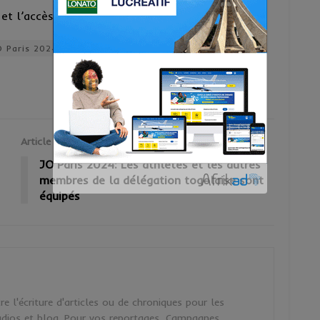
t l’accès est gratuit.
O Paris 2024
Togo
Article Suivant
JO Paris 2024: Les athlètes et les autres
membres de la délégation togolaise sont
équipés
 l'écriture d'articles ou de chroniques pour les
 radios et blog. Pour vos reportages, Campagnes