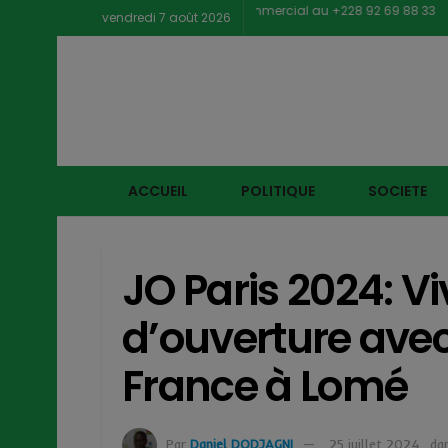
Contacter notre service commercial au +228 92 69 88 33
vendredi 7 août 2026
ACCUEIL
POLITIQUE
SOCIETE
JO Paris 2024: V
d’ouverture ave
France à Lomé
Par
Daniel DODJAGNI
25 juillet 2024
da