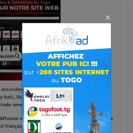
t associées à l’événement qui prendra en compte
ley-ball, Skateboard, Breakdance et du Football.
u stade omnisports de Lomé.
 diffusion en direct de la cérémonie d’ouverture des
tut français de Lomé.