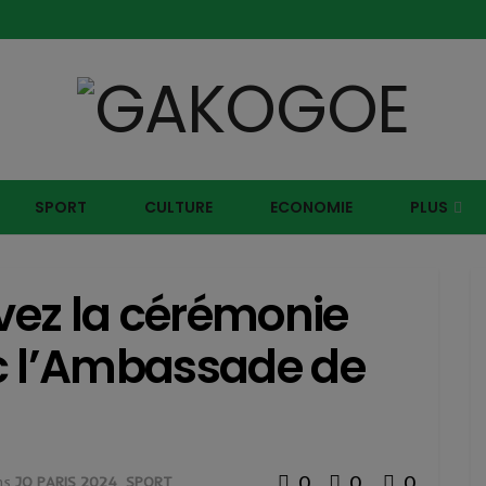
SPORT
CULTURE
ECONOMIE
PLUS
ivez la cérémonie
c l’Ambassade de
0
0
0
ns
JO PARIS 2024
,
SPORT