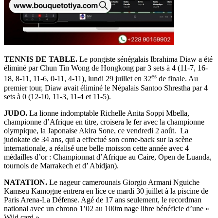
TENNIS DE TABLE.
Le pongiste sénégalais Ibrahima Diaw a été
éliminé par Chun Tin Wong de Hongkong par 3 sets à 4 (11-7, 16-
es
18, 8-11, 11-6, 0-11, 4-11), lundi 29 juillet en 32
de finale. Au
premier tour, Diaw avait éliminé le Népalais Santoo Shrestha par 4
sets à 0 (12-10, 11-3, 11-4 et 11-5).
JUDO.
La lionne indomptable Richelle Anita Soppi Mbella,
championne d’Afrique en titre, croisera le fer avec la championne
olympique, la Japonaise Akira Sone, ce vendredi 2 août. La
judokate de 34 ans, qui a effectué son come-back sur la scène
internationale, a réalisé une belle moisson cette année avec 4
médailles d’or : Championnat d’Afrique au Caire, Open de Luanda,
tournois de Marrakech et d’ Abidjan).
NATATION.
Le nageur camerounais
Giorgio Armani Nguiche
Kamseu Kamogne entrera en lice ce mardi 30 juillet à la piscine de
Paris Arena-La Défense. Agé de 17 ans seulement, le recordman
national avec un chrono 1’02 au 100m nage libre bénéficie d’une «
Wild card ».