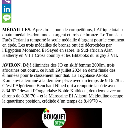
Viber
LinkedIn
Message
MÉDAILLES.
Après trois jours de compétitions,
l’Afrique totalise
quatre médailles dont une en argent et trois de bronze.
Le Tunisien
Farès Ferjani a remporté la seule médaille d’argent pour le continent
en épée. Les trois médailles de bronze ont été décrochées par
l’Egyptien Mohamed El-Sayed en sabre, le Sud-africain Alan
Hatherly en VTT Cross-country et les Blitzboks du rugby à VII
.
AVIRON.
Déjà
éliminées des JO en skiff femme 2000m, trois
africaines ont couru, ce lundi 29 juillet 2024 en demi-finale des
éliminées pour le classement mondial. La Togolaise Akoko
Komlanvi a terminé à la dernière place avec un temps de 9.16’28 ».
C’est l’Algérienne Benchadi Nihed qui a remporté la série avec
8.34’67’’ devant l’Ougandaise Noble Kathleen, deuxième avec un
chrono de 8.38’70 » et la Marocaine El Allaoui Majdouline occupe
la quatrième position, créditée d’un temps de 8.49’70 ».