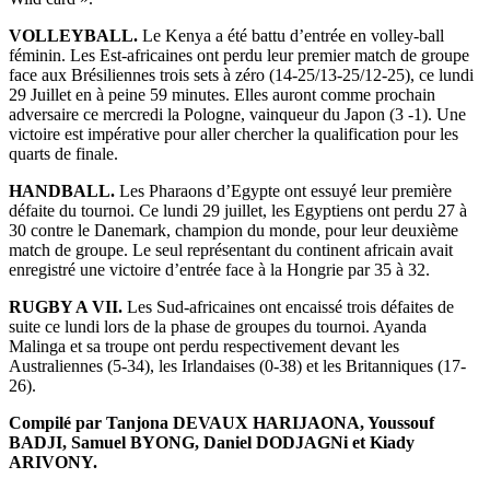
VOLLEYBALL.
Le Kenya a été battu d’entrée en volley-ball
féminin. Les Est-africaines ont perdu leur premier match de groupe
face aux Brésiliennes trois sets à zéro (14-25/13-25/12-25), ce lundi
29 Juillet en à peine 59 minutes. Elles auront comme prochain
adversaire ce mercredi la Pologne, vainqueur du Japon (3 -1). Une
victoire est impérative pour aller chercher la qualification pour les
quarts de finale.
HANDBALL.
Les Pharaons d’Egypte ont essuyé leur première
défaite du tournoi. Ce lundi 29 juillet, les Egyptiens ont perdu 27 à
30 contre le Danemark, champion du monde, pour leur deuxième
match de groupe. Le seul représentant du continent africain avait
enregistré une victoire d’entrée face à la Hongrie par 35 à 32.
RUGBY A VII.
Les Sud-africaines ont encaissé trois défaites de
suite ce lundi lors de la phase de groupes du tournoi. Ayanda
Malinga et sa troupe ont perdu respectivement devant les
Australiennes (5-34), les Irlandaises (0-38) et les Britanniques (17-
26).
Compilé par Tanjona DEVAUX HARIJAONA, Youssouf
BADJI, Samuel BYONG, Daniel DODJAGNi et Kiady
ARIVONY.