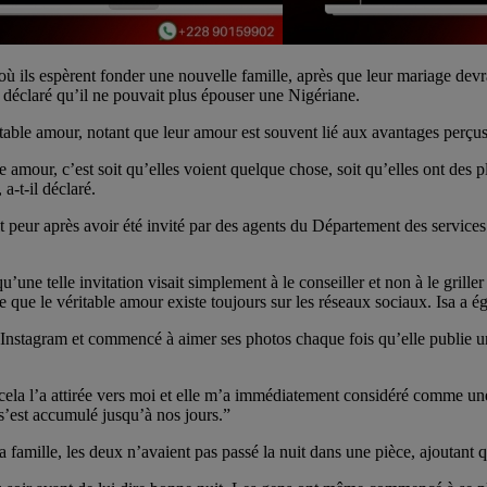
où ils espèrent fonder une nouvelle famille, après que leur mariage devr
 déclaré qu’il ne pouvait plus épouser une Nigériane.
table amour, notant que leur amour est souvent lié aux avantages perçus 
le amour, c’est soit qu’elles voient quelque chose, soit qu’elles ont de
a-t-il déclaré.
it peur après avoir été invité par des agents du Département des service
qu’une telle invitation visait simplement à le conseiller et non à le gr
 que le véritable amour existe toujours sur les réseaux sociaux. Isa a é
nstagram et commencé à aimer ses photos chaque fois qu’elle publie un 
et cela l’a attirée vers moi et elle m’a immédiatement considéré comme u
 s’est accumulé jusqu’à nos jours.”
 famille, les deux n’avaient pas passé la nuit dans une pièce, ajoutant 